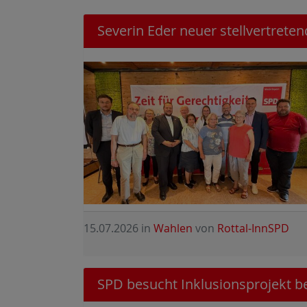
Severin Eder neuer stellvertrete
15.07.2026
in
Wahlen
von
Rottal-InnSPD
SPD besucht Inklusionsprojekt be