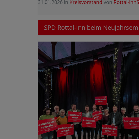
31.01.2026
in
Kreisvorstand
von
Rottal-Inn
SPD Rottal-Inn beim Neujahrse